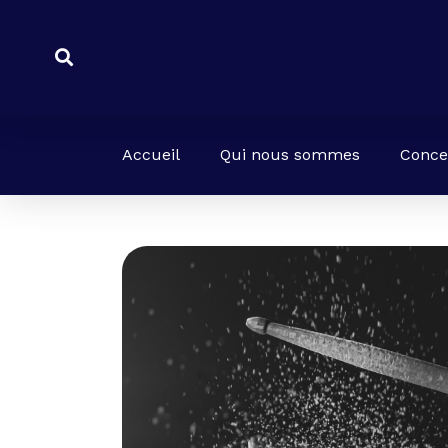
Aller
au
Rechercher
contenu
Accueil
Qui nous sommes
Conce