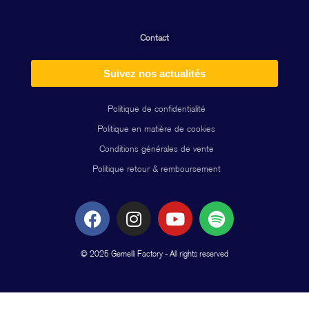
Contact
Suivez nos actualités
Politique de confidentialité
Politique en matière de cookies
Conditions générales de vente
Politique retour & remboursement
F
I
Y
S
a
n
o
p
c
s
u
o
© 2025 Gemelli Factory - All rights reserved
e
t
t
t
b
a
u
i
o
g
b
f